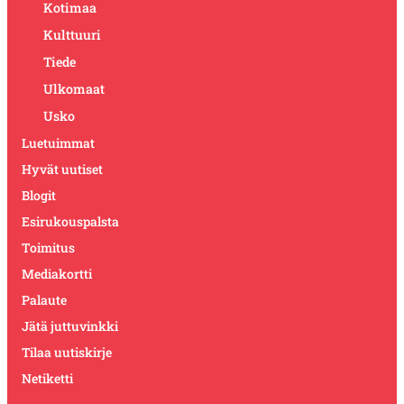
Kotimaa
Kulttuuri
Tiede
Ulkomaat
Usko
Luetuimmat
Hyvät uutiset
Blogit
Esirukouspalsta
Toimitus
Mediakortti
Palaute
Jätä juttuvinkki
Tilaa uutiskirje
Netiketti