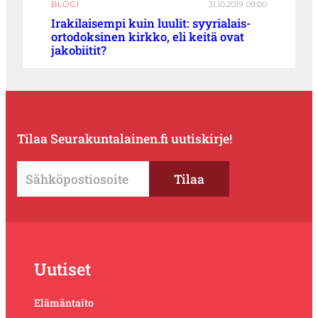
BLOGI
31.10.2019 09:00
Irakilaisempi kuin luulit: syyrialais-
ortodoksinen kirkko, eli keitä ovat
jakobiitit?
Tilaa Seurakuntalainen.fi uutiskirje!
Uutiset
Elämäntaito