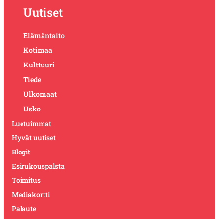
Uutiset
Elämäntaito
Kotimaa
Kulttuuri
Tiede
Ulkomaat
Usko
Luetuimmat
Hyvät uutiset
Blogit
Esirukouspalsta
Toimitus
Mediakortti
Palaute