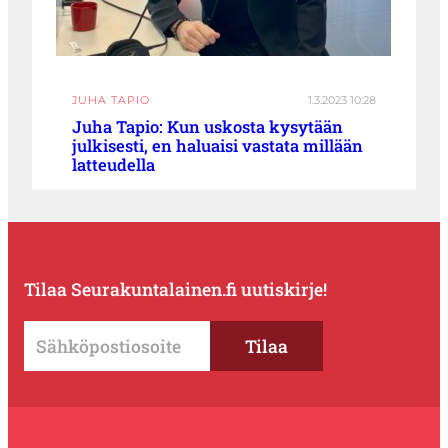
JUHA TAPIO
1.3.2023 10:28
Juha Tapio: Kun uskosta kysytään
julkisesti, en haluaisi vastata millään
latteudella
Tilaa Seurakuntalainen.fi uutiskirje!