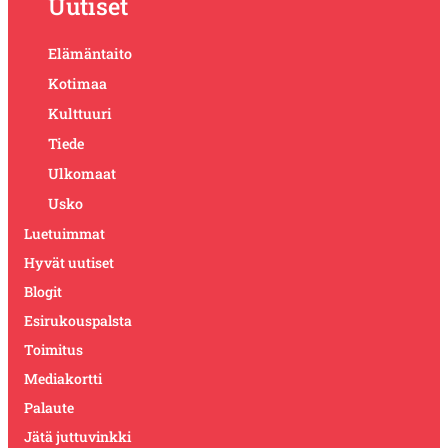
Uutiset
Elämäntaito
Kotimaa
Kulttuuri
Tiede
Ulkomaat
Usko
Luetuimmat
Hyvät uutiset
Blogit
Esirukouspalsta
Toimitus
Mediakortti
Palaute
Jätä juttuvinkki