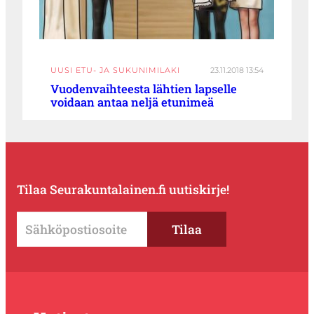
UUSI ETU- JA SUKUNIMILAKI
23.11.2018 13:54
Vuodenvaihteesta lähtien lapselle
voidaan antaa neljä etunimeä
Tilaa Seurakuntalainen.fi uutiskirje!