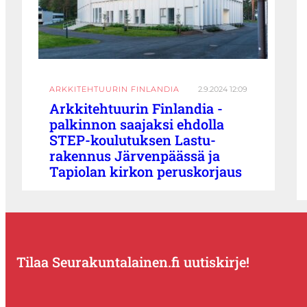
ARKKITEHTUURIN FINLANDIA
2.9.2024 12:09
Arkkitehtuurin Finlandia -
palkinnon saajaksi ehdolla
STEP-koulutuksen Lastu-
rakennus Järvenpäässä ja
Tapiolan kirkon peruskorjaus
Tilaa Seurakuntalainen.fi uutiskirje!