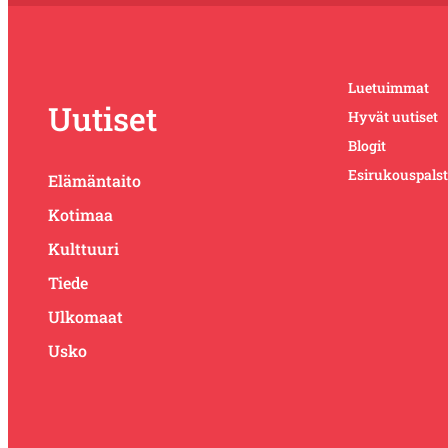
Luetuimmat
Uutiset
Hyvät uutiset
Blogit
Esirukouspals
Elämäntaito
Kotimaa
Kulttuuri
Tiede
Ulkomaat
Usko