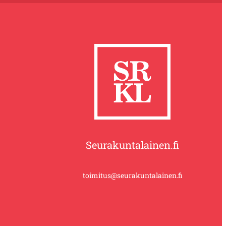
Seurakuntalainen.fi
toimitus@seurakuntalainen.fi