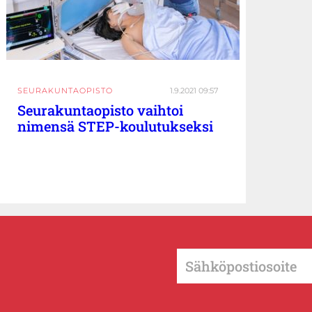
SEURAKUNTAOPISTO
1.9.2021 09:57
Seurakuntaopisto vaihtoi
nimensä STEP-koulutukseksi