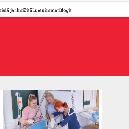
isiä ja ilmiöitä
Luetuimmat
Blogit