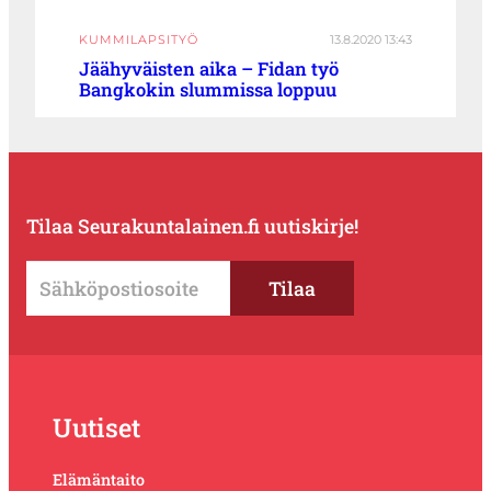
KUMMILAPSITYÖ
13.8.2020 13:43
Jäähyväisten aika – Fidan työ
Bangkokin slummissa loppuu
Tilaa Seurakuntalainen.fi uutiskirje!
Uutiset
Elämäntaito