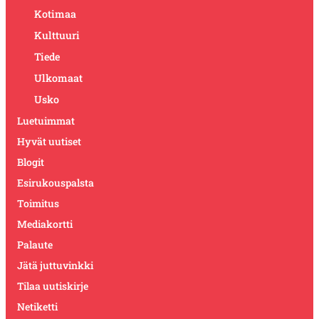
Kotimaa
Kulttuuri
Tiede
Ulkomaat
Usko
Luetuimmat
Hyvät uutiset
Blogit
Esirukouspalsta
Toimitus
Mediakortti
Palaute
Jätä juttuvinkki
Tilaa uutiskirje
Netiketti