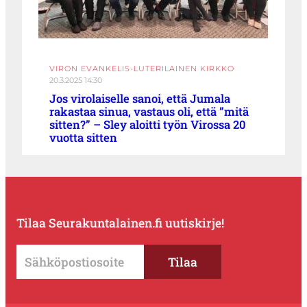
VIRON EVANKELIS-LUTERILAINEN KIRKKO
20.3.2025 14:30
Jos virolaiselle sanoi, että Jumala
rakastaa sinua, vastaus oli, että ”mitä
sitten?” – Sley aloitti työn Virossa 20
vuotta sitten
Tilaa Seurakuntalainen.fi uutiskirje!