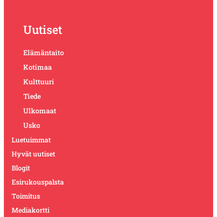
Uutiset
Elämäntaito
Kotimaa
Kulttuuri
Tiede
Ulkomaat
Usko
Luetuimmat
Hyvät uutiset
Blogit
Esirukouspalsta
Toimitus
Mediakortti