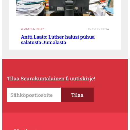
ARMOA 2017
16.3.2017 08:14
Antti Laato: Luther halusi puhua
salatusta Jumalasta
Tilaa Seurakuntalainen.fi uutiskirje!