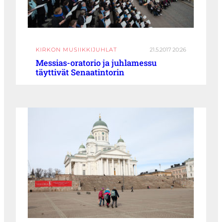
KIRKON MUSIIKKIJUHLAT
21.5.2017 20:26
Messias-oratorio ja juhlamessu
täyttivät Senaatintorin