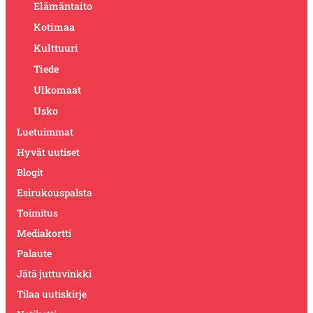
Elämäntaito
Kotimaa
Kulttuuri
Tiede
Ulkomaat
Usko
Luetuimmat
Hyvät uutiset
Blogit
Esirukouspalsta
Toimitus
Mediakortti
Palaute
Jätä juttuvinkki
Tilaa uutiskirje