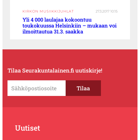
KIRKON MUSIIKKIJUHLAT
27.3.2017 10:15
Yli 4 000 laulajaa kokoontuu
toukokuussa Helsinkiin – mukaan voi
ilmoittautua 31.3. saakka
Tilaa Seurakuntalainen.fi uutiskirje!
Uutiset