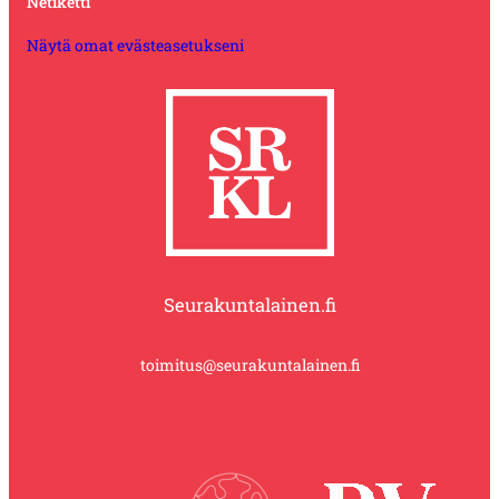
Netiketti
Näytä omat evästeasetukseni
Seurakuntalainen.fi
toimitus@seurakuntalainen.fi