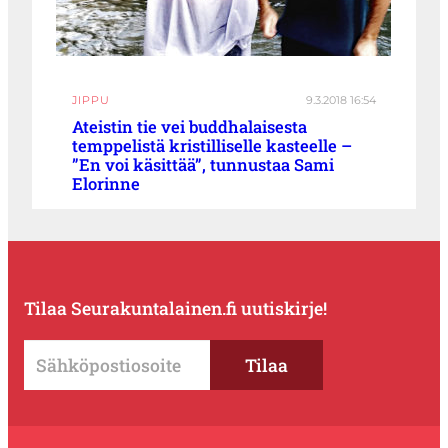
JIPPU
9.3.2018 16:54
Ateistin tie vei buddhalaisesta
temppelistä kristilliselle kasteelle –
”En voi käsittää”, tunnustaa Sami
Elorinne
Tilaa Seurakuntalainen.fi uutiskirje!