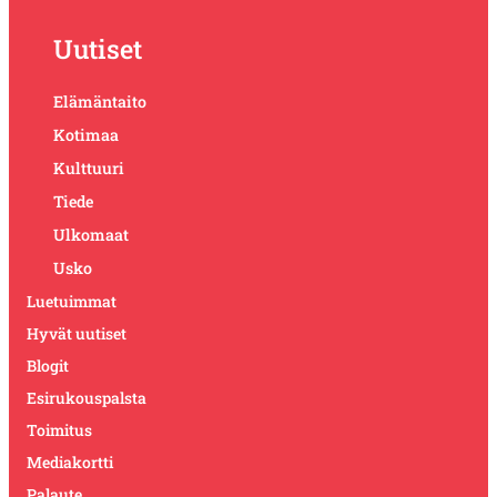
Uutiset
Elämäntaito
Kotimaa
Kulttuuri
Tiede
Ulkomaat
Usko
Luetuimmat
Hyvät uutiset
Blogit
Esirukouspalsta
Toimitus
Mediakortti
Palaute