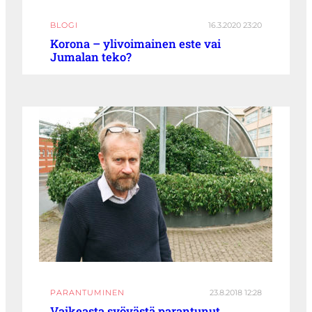
BLOGI
16.3.2020 23:20
Korona – ylivoimainen este vai
Jumalan teko?
PARANTUMINEN
23.8.2018 12:28
Vaikeasta syövästä parantunut