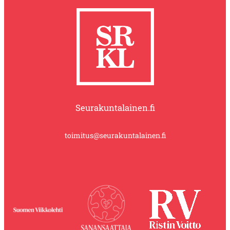
Seurakuntalainen.fi
toimitus@seurakuntalainen.fi