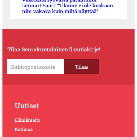
Lennart Saari: “Tilanne ei ole koskaan
niin vakava kuin miltä näyttää”
Tilaa Seurakuntalainen.fi uutiskirje!
Uutiset
Elämäntaito
Kotimaa