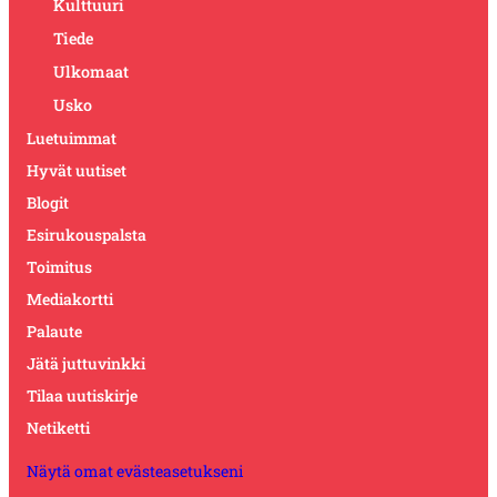
Kulttuuri
Tiede
Ulkomaat
Usko
Luetuimmat
Hyvät uutiset
Blogit
Esirukouspalsta
Toimitus
Mediakortti
Palaute
Jätä juttuvinkki
Tilaa uutiskirje
Netiketti
Näytä omat evästeasetukseni