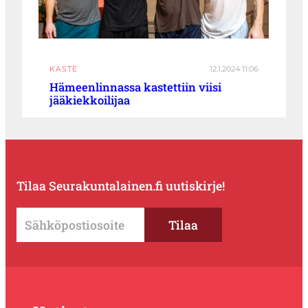
KASTE
12.1.2024 11:06
Hämeenlinnassa kastettiin viisi
jääkiekkoilijaa
Tilaa Seurakuntalainen.fi uutiskirje!