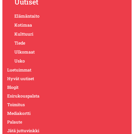
Uutiset
Elämäntaito
Kotimaa
Kulttuuri
Tiede
Ulkomaat
Usko
Luetuimmat
Hyvät uutiset
Blogit
Esirukouspalsta
Toimitus
Mediakortti
Palaute
Jätä juttuvinkki