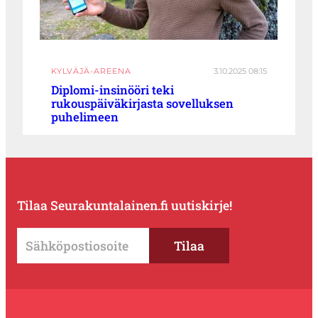
KYLVÄJÄ-AREENA
3.10.2025 08:15
Diplomi-insinööri teki
rukouspäiväkirjasta sovelluksen
puhelimeen
Tilaa Seurakuntalainen.fi uutiskirje!