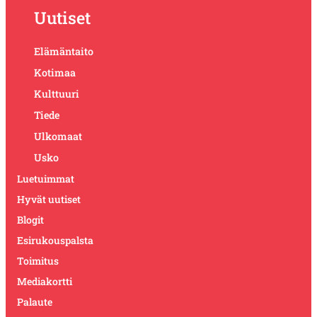
Uutiset
Elämäntaito
Kotimaa
Kulttuuri
Tiede
Ulkomaat
Usko
Luetuimmat
Hyvät uutiset
Blogit
Esirukouspalsta
Toimitus
Mediakortti
Palaute