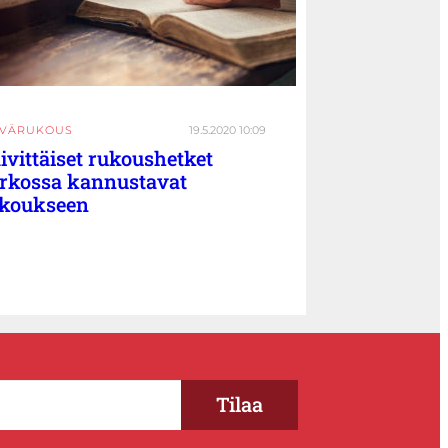
IVÄRUKOUS
19.5.2020 10:09
ivittäiset rukoushetket
rkossa kannustavat
koukseen