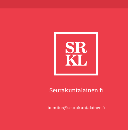
Seurakuntalainen.fi
toimitus@seurakuntalainen.fi