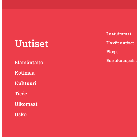
Luetuimmat
Uutiset
Hyvät uutiset
Blogit
Esirukouspals
Elämäntaito
Kotimaa
Kulttuuri
Tiede
Ulkomaat
Usko