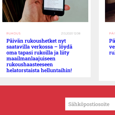
RUKOUS
21.5.2020 12:08
PÄ
Päivän rukoushetket nyt
Pä
saatavilla verkossa – löydä
ve
oma tapasi rukoilla ja liity
ru
maailmanlaajuiseen
rukoushaasteeseen
helatorstaista helluntaihin!