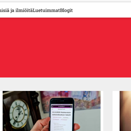
isiä ja ilmiöitä
Luetuimmat
Blogit