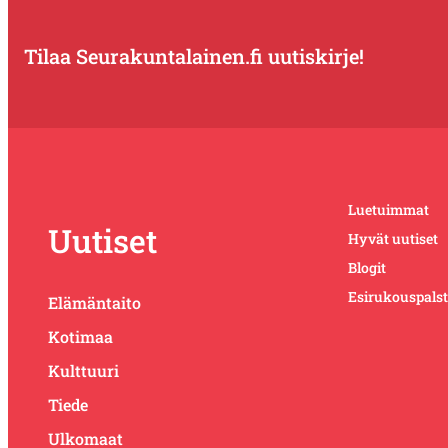
Tilaa Seurakuntalainen.fi uutiskirje!
Luetuimmat
Uutiset
Hyvät uutiset
Blogit
Esirukouspals
Elämäntaito
Kotimaa
Kulttuuri
Tiede
Ulkomaat