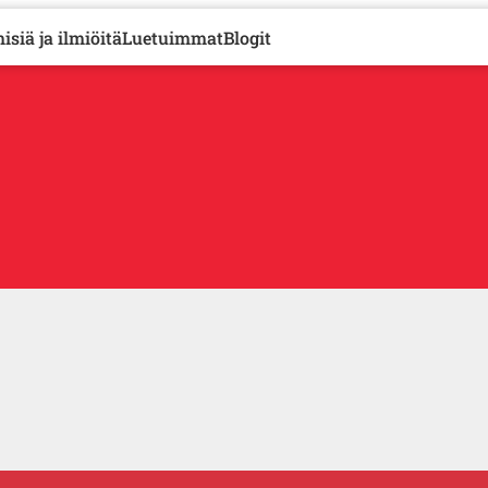
isiä ja ilmiöitä
Luetuimmat
Blogit