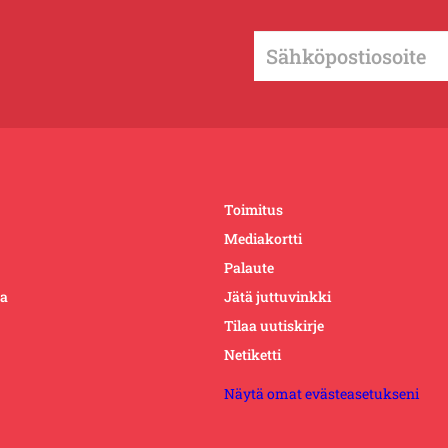
Toimitus
Mediakortti
Palaute
ta
Jätä juttuvinkki
Tilaa uutiskirje
Netiketti
Näytä omat evästeasetukseni