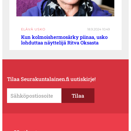
ELÄVÄ USKO
18.9.2024 10:49
Kun kolmoishermosärky piinaa, usko
lohduttaa näyttelijä Ritva Oksasta
Tilaa Seurakuntalainen.fi uutiskirje!