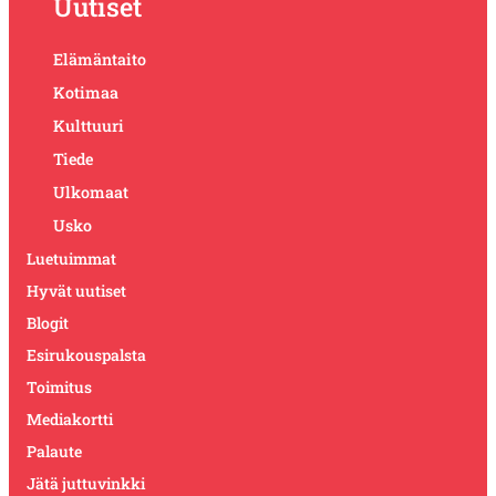
Uutiset
Elämäntaito
Kotimaa
Kulttuuri
Tiede
Ulkomaat
Usko
Luetuimmat
Hyvät uutiset
Blogit
Esirukouspalsta
Toimitus
Mediakortti
Palaute
Jätä juttuvinkki