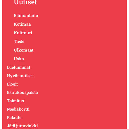
Uutiset
Elämäntaito
Kotimaa
Kulttuuri
Tiede
Ulkomaat
Usko
Luetuimmat
Hyvät uutiset
Blogit
Esirukouspalsta
Toimitus
Mediakortti
Palaute
Jätä juttuvinkki