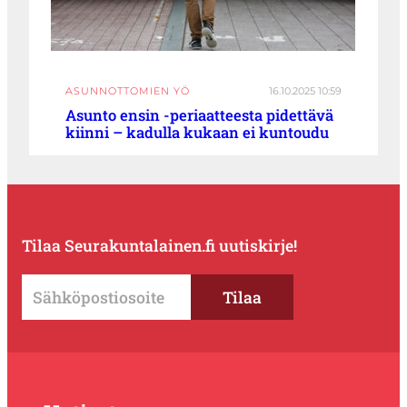
ASUNNOTTOMIEN YÖ
16.10.2025 10:59
Asunto ensin -periaatteesta pidettävä
kiinni – kadulla kukaan ei kuntoudu
Tilaa Seurakuntalainen.fi uutiskirje!