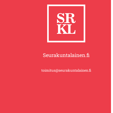
Seurakuntalainen.fi
toimitus@seurakuntalainen.fi