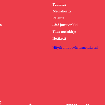
Toimitus
Mediakortti
Palaute
ta
Jätä juttuvinkki
Tilaa uutiskirje
Netiketti
Näytä omat evästeasetukseni