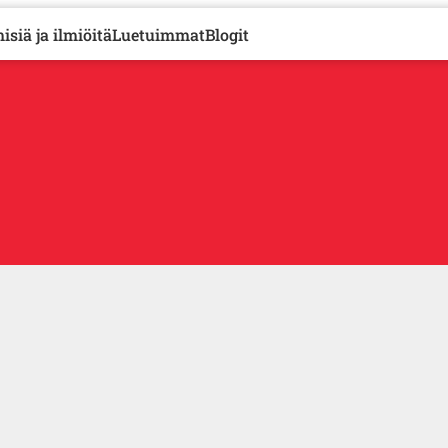
isiä ja ilmiöitä
Luetuimmat
Blogit