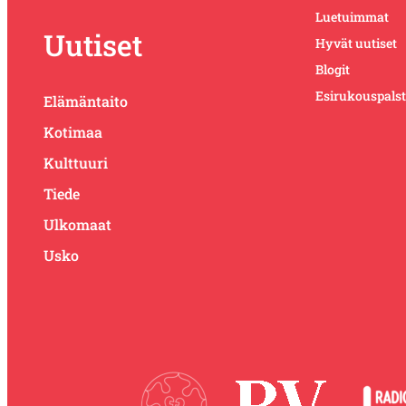
Luetuimmat
Uutiset
Hyvät uutiset
Blogit
Esirukouspals
Elämäntaito
Kotimaa
Kulttuuri
Tiede
Ulkomaat
Usko