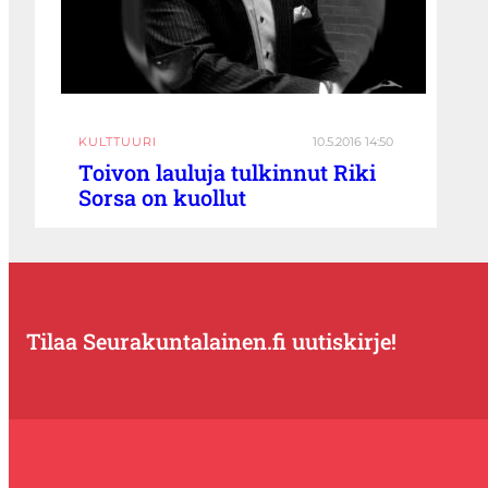
KULTTUURI
10.5.2016 14:50
Toivon lauluja tulkinnut Riki
Sorsa on kuollut
Tilaa Seurakuntalainen.fi uutiskirje!