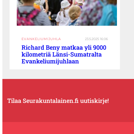
EVANKELIUMIJUHLA
23.5.2025 16:06
Richard Beny matkaa yli 9000
kilometriä Länsi-Sumatralta
Evankeliumijuhlaan
Tilaa Seurakuntalainen.fi uutiskirje!