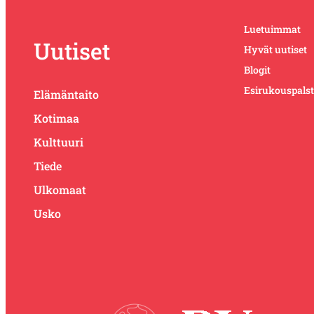
Luetuimmat
Uutiset
Hyvät uutiset
Blogit
Esirukouspals
Elämäntaito
Kotimaa
Kulttuuri
Tiede
Ulkomaat
Usko