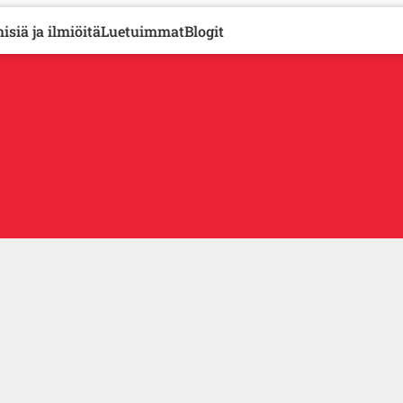
isiä ja ilmiöitä
Luetuimmat
Blogit