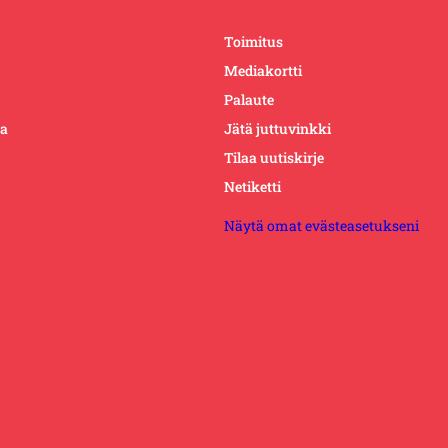
Toimitus
Mediakortti
Palaute
ta
Jätä juttuvinkki
Tilaa uutiskirje
Netiketti
Näytä omat evästeasetukseni