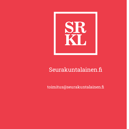
Seurakuntalainen.fi
toimitus@seurakuntalainen.fi