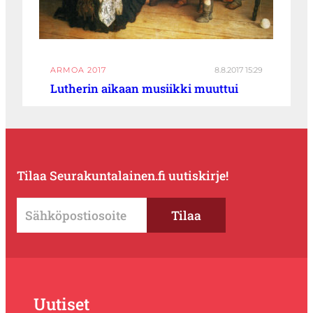
ARMOA 2017
8.8.2017 15:29
Lutherin aikaan musiikki muuttui
Tilaa Seurakuntalainen.fi uutiskirje!
Uutiset