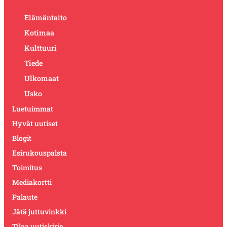
Elämäntaito
Kotimaa
Kulttuuri
Tiede
Ulkomaat
Usko
Luetuimmat
Hyvät uutiset
Blogit
Esirukouspalsta
Toimitus
Mediakortti
Palaute
Jätä juttuvinkki
Tilaa uutiskirje