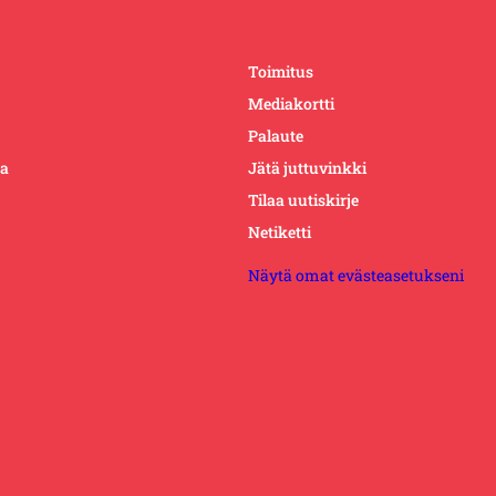
Toimitus
Mediakortti
Palaute
ta
Jätä juttuvinkki
Tilaa uutiskirje
Netiketti
Näytä omat evästeasetukseni