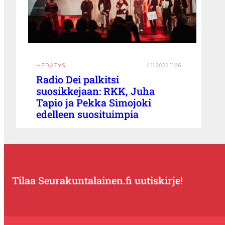
HERÄTYS
4.11.2022 11:26
Radio Dei palkitsi
suosikkejaan: RKK, Juha
Tapio ja Pekka Simojoki
edelleen suosituimpia
Tilaa Seurakuntalainen.fi uutiskirje!