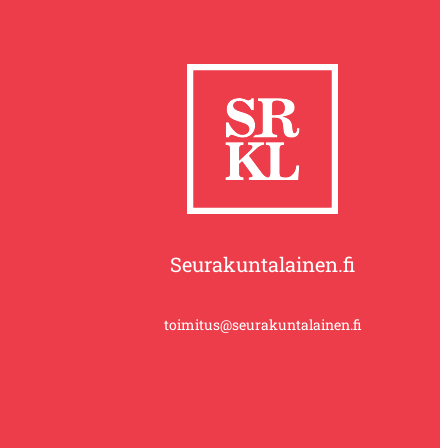
Seurakuntalainen.fi
toimitus@seurakuntalainen.fi