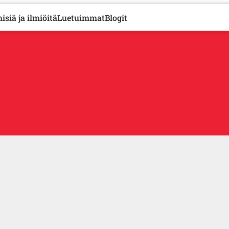
isiä ja ilmiöitä
Luetuimmat
Blogit