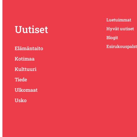
Luetuimmat
Uutiset
Hyvät uutiset
Blogit
Esirukouspals
Elämäntaito
Kotimaa
Kulttuuri
Tiede
Ulkomaat
Usko