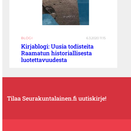
BLOGI
6.3.2020 11:15
Kirjablogi: Uusia todisteita
Raamatun historiallisesta
luotettavuudesta
Tilaa Seurakuntalainen.fi uutiskirje!