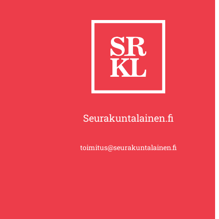
Seurakuntalainen.fi
toimitus@seurakuntalainen.fi