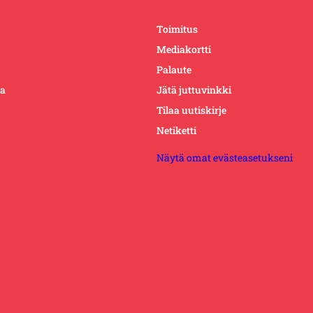
Toimitus
Mediakortti
Palaute
ta
Jätä juttuvinkki
Tilaa uutiskirje
Netiketti
Näytä omat evästeasetukseni