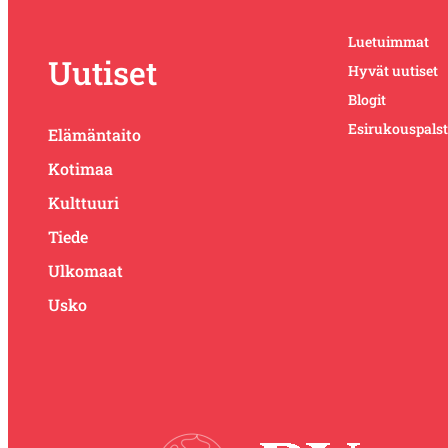
Luetuimmat
Uutiset
Hyvät uutiset
Blogit
Esirukouspals
Elämäntaito
Kotimaa
Kulttuuri
Tiede
Ulkomaat
Usko