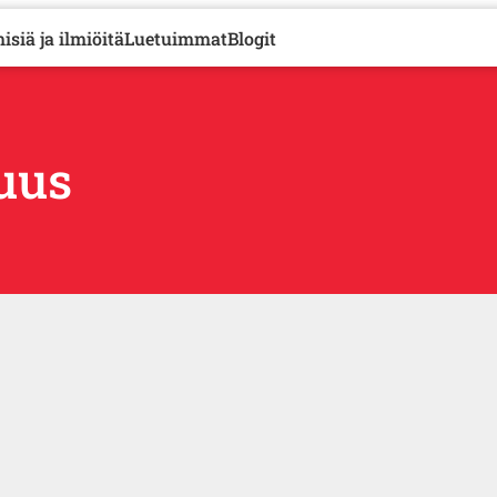
isiä ja ilmiöitä
Luetuimmat
Blogit
uus