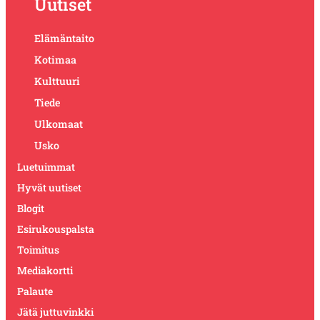
Uutiset
Elämäntaito
Kotimaa
Kulttuuri
Tiede
Ulkomaat
Usko
Luetuimmat
Hyvät uutiset
Blogit
Esirukouspalsta
Toimitus
Mediakortti
Palaute
Jätä juttuvinkki