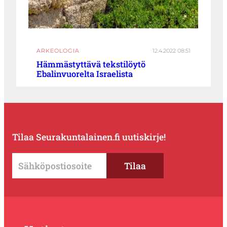
ARKEOLOGIA
12.4.2022 08:51
Hämmästyttävä tekstilöytö
Ebalinvuorelta Israelista
Tilaa Seurakuntalainen.fi uutiskirje!