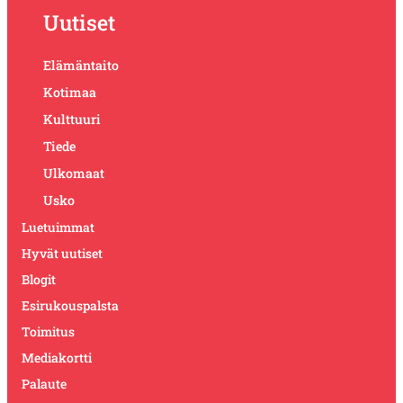
Uutiset
Elämäntaito
Kotimaa
Kulttuuri
Tiede
Ulkomaat
Usko
Luetuimmat
Hyvät uutiset
Blogit
Esirukouspalsta
Toimitus
Mediakortti
Palaute