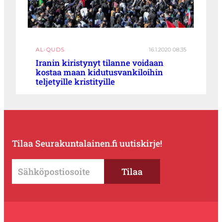
AL-QUDS
16.1.2020 08:35
Iranin kiristynyt tilanne voidaan
kostaa maan kidutus­vankiloihin
teljetyille kristityille
Tilaa Seurakuntalainen.fi uutiskirje!