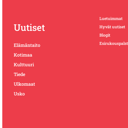
Luetuimmat
Uutiset
Hyvät uutiset
Blogit
Esirukouspals
Elämäntaito
Kotimaa
Kulttuuri
Tiede
Ulkomaat
Usko