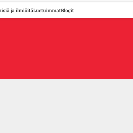
isiä ja ilmiöitä
Luetuimmat
Blogit