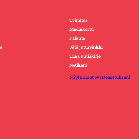
Toimitus
Mediakortti
Palaute
ta
Jätä juttuvinkki
Tilaa uutiskirje
Netiketti
Näytä omat evästeasetukseni