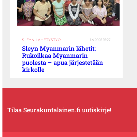
SLEYN LÄHETYSTYÖ
1.4.2025 15:27
Sleyn Myanmarin lähetit:
Rukoilkaa Myanmarin
puolesta – apua järjestetään
kirkolle
Tilaa Seurakuntalainen.fi uutiskirje!