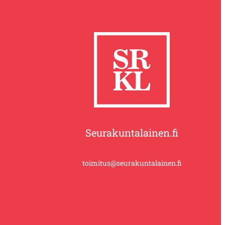
Seurakuntalainen.fi
toimitus@seurakuntalainen.fi