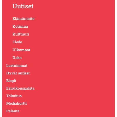
Uutiset
Elämäntaito
Kotimaa
Kulttuuri
Tiede
Ulkomaat
Usko
Luetuimmat
Hyvät uutiset
Blogit
Esirukouspalsta
Toimitus
Mediakortti
Palaute