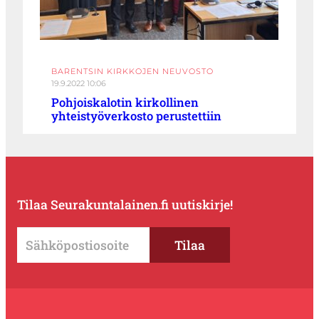
BARENTSIN KIRKKOJEN NEUVOSTO
19.9.2022 10:06
Pohjoiskalotin kirkollinen
yhteistyöverkosto perustettiin
Tilaa Seurakuntalainen.fi uutiskirje!