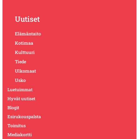
Uutiset
Elämäntaito
Kotimaa
Kulttuuri
Tiede
Ulkomaat
Usko
Luetuimmat
Hyvät uutiset
Blogit
Esirukouspalsta
Toimitus
Mediakortti