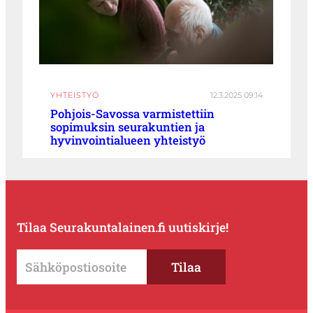
YHTEISTYÖ
12.3.2025 09:14
Pohjois-Savossa varmistettiin
sopimuksin seurakuntien ja
hyvinvointialueen yhteistyö
Tilaa Seurakuntalainen.fi uutiskirje!