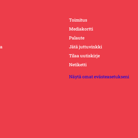
Toimitus
Mediakortti
Palaute
ta
Jätä juttuvinkki
Tilaa uutiskirje
Netiketti
Näytä omat evästeasetukseni