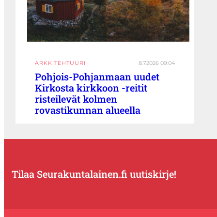
ARKKITEHTUURI
8.7.2026 09:04
Pohjois-Pohjanmaan uudet
Kirkosta kirkkoon -reitit
risteilevät kolmen
rovastikunnan alueella
Tilaa Seurakuntalainen.fi uutiskirje!