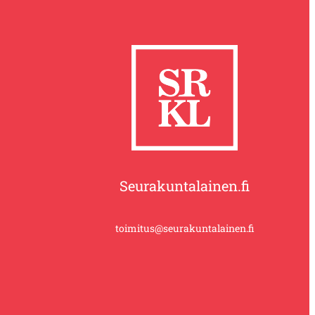
Seurakuntalainen.fi
toimitus@seurakuntalainen.fi