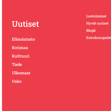
Luetuimmat
Uutiset
Hyvät uutiset
Blogit
Esirukouspals
Elämäntaito
Kotimaa
Kulttuuri
Tiede
Ulkomaat
Usko