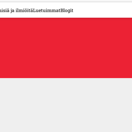
isiä ja ilmiöitä
Luetuimmat
Blogit