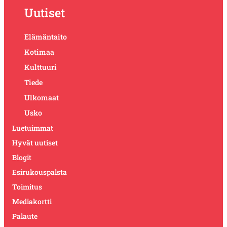
Uutiset
Elämäntaito
Kotimaa
Kulttuuri
Tiede
Ulkomaat
Usko
Luetuimmat
Hyvät uutiset
Blogit
Esirukouspalsta
Toimitus
Mediakortti
Palaute