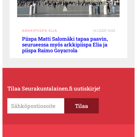
ARKKIPIISPA ELIA
14.1.2025 14:53
Piispa Matti Salomäki tapaa paavin,
seurueessa myös arkkipiispa Elia ja
piispa Raimo Goyarrola
Tilaa Seurakuntalainen.fi uutiskirje!