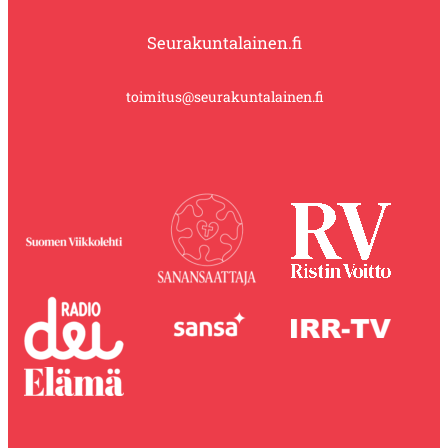
Seurakuntalainen.fi
toimitus@seurakuntalainen.fi