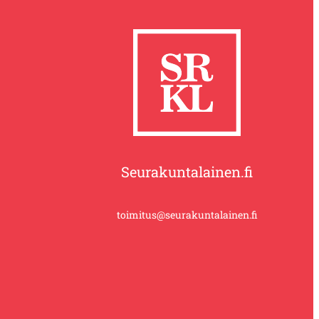
Seurakuntalainen.fi
toimitus@seurakuntalainen.fi