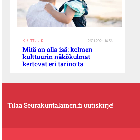
KULTTUURI
26.11.2024 10:36
Mitä on olla isä: kolmen
kulttuurin näkökulmat
kertovat eri tarinoita
Tilaa Seurakuntalainen.fi uutiskirje!