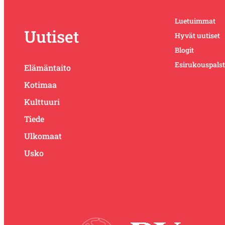
Luetuimmat
Uutiset
Hyvät uutiset
Blogit
Esirukouspals
Elämäntaito
Kotimaa
Kulttuuri
Tiede
Ulkomaat
Usko