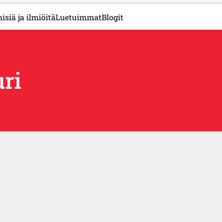
isiä ja ilmiöitä
Luetuimmat
Blogit
uri