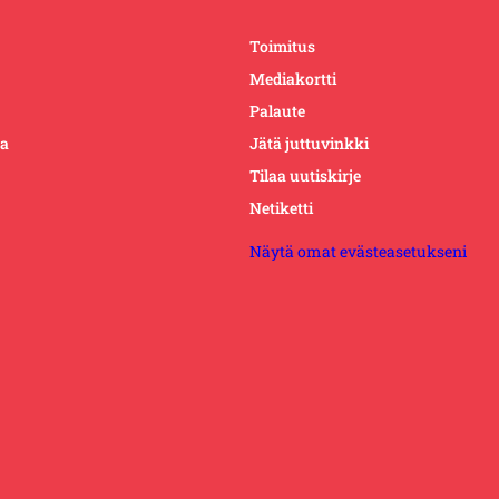
Toimitus
Mediakortti
Palaute
ta
Jätä juttuvinkki
Tilaa uutiskirje
Netiketti
Näytä omat evästeasetukseni