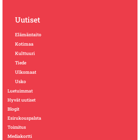
Uutiset
Elämäntaito
Kotimaa
Kulttuuri
Tiede
Ulkomaat
Usko
Luetuimmat
Hyvät uutiset
Blogit
Esirukouspalsta
Toimitus
Mediakortti