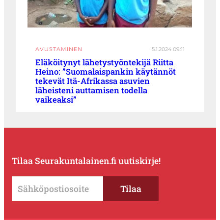
AVUSTAMINEN
5.1.2024 09:11
Eläköitynyt lähetystyöntekijä Riitta
Heino: ”Suomalaispankin käytännöt
tekevät Itä-Afrikassa asuvien
läheisteni auttamisen todella
vaikeaksi”
Tilaa Seurakuntalainen.fi uutiskirje!