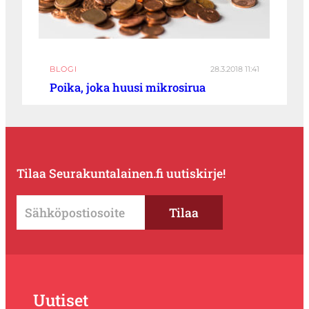
BLOGI
28.3.2018 11:41
Poika, joka huusi mikrosirua
Tilaa Seurakuntalainen.fi uutiskirje!
Uutiset