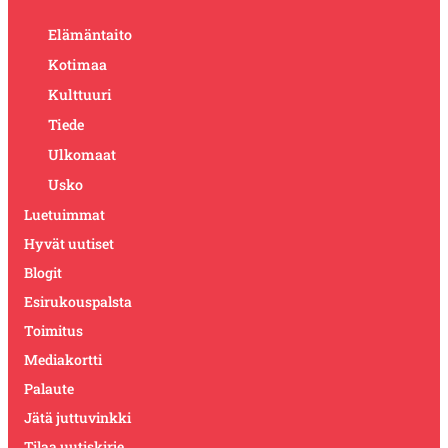
Elämäntaito
Kotimaa
Kulttuuri
Tiede
Ulkomaat
Usko
Luetuimmat
Hyvät uutiset
Blogit
Esirukouspalsta
Toimitus
Mediakortti
Palaute
Jätä juttuvinkki
Tilaa uutiskirje