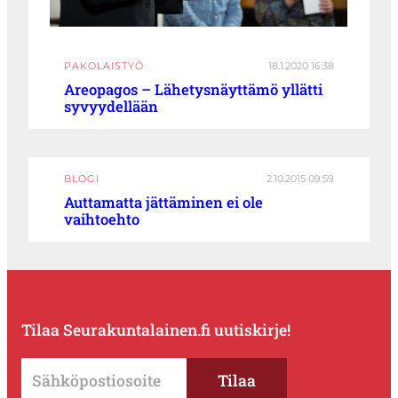
PAKOLAISTYÖ
18.1.2020 16:38
Areopagos – Lähetysnäyttämö yllätti
syvyydellään
BLOGI
2.10.2015 09:59
Auttamatta jättäminen ei ole
vaihtoehto
Tilaa Seurakuntalainen.fi uutiskirje!