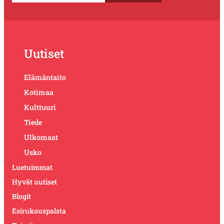
Uutiset
Elämäntaito
Kotimaa
Kulttuuri
Tiede
Ulkomaat
Usko
Luetuimmat
Hyvät uutiset
Blogit
Esirukouspalsta