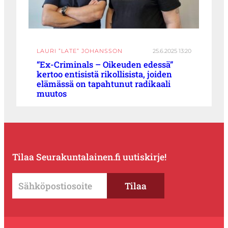
LAURI ”LATE” JOHANSSON
25.6.2025 13:20
“Ex-Criminals – Oikeuden edessä”
kertoo entisistä rikollisista, joiden
elämässä on tapahtunut radikaali
muutos
Tilaa Seurakuntalainen.fi uutiskirje!