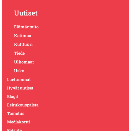
Uutiset
Elämäntaito
Kotimaa
Kulttuuri
Tiede
Ulkomaat
Usko
Luetuimmat
Hyvät uutiset
Blogit
Esirukouspalsta
Toimitus
Mediakortti
Palaute