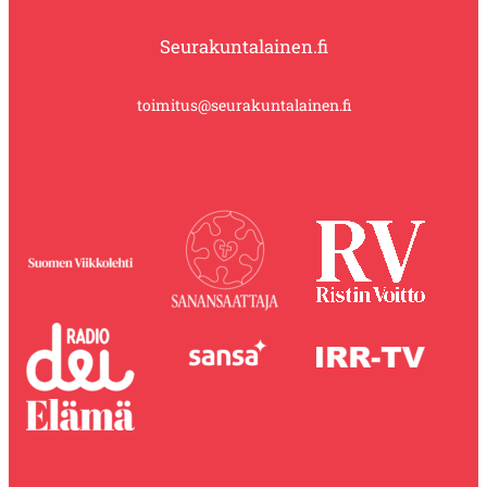
Seurakuntalainen.fi
toimitus@seurakuntalainen.fi