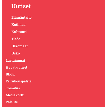
Uutiset
Elämäntaito
Kotimaa
Kulttuuri
Tiede
Ulkomaat
Usko
Luetuimmat
Hyvät uutiset
Blogit
Esirukouspalsta
Toimitus
Mediakortti
Palaute