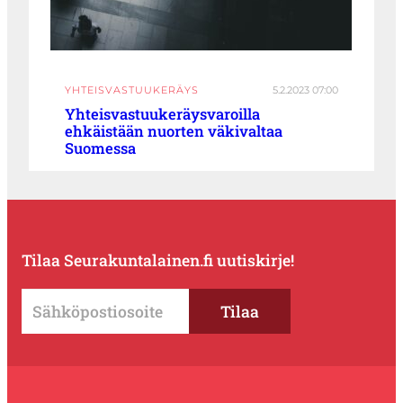
YHTEISVASTUUKERÄYS
5.2.2023 07:00
Yhteisvastuukeräysvaroilla
ehkäistään nuorten väkivaltaa
Suomessa
Tilaa Seurakuntalainen.fi uutiskirje!