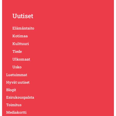
Uutiset
Elämäntaito
Kotimaa
Kulttuuri
Tiede
Ulkomaat
Usko
Luetuimmat
Hyvät uutiset
Blogit
Esirukouspalsta
Toimitus
Mediakortti