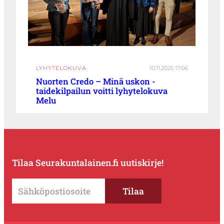
LYHYTELOKUVA
10.11.2025 17:06
Nuorten Credo – Minä uskon -
taidekilpailun voitti lyhytelokuva
Melu
Tilaa Seurakuntalainen.fi uutiskirje!