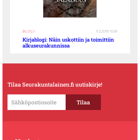
BLOGI
11.3.2019 15:59
Kirjablogi: Näin uskottiin ja toimittiin
alkuseurakunnissa
Tilaa Seurakuntalainen.fi uutiskirje!