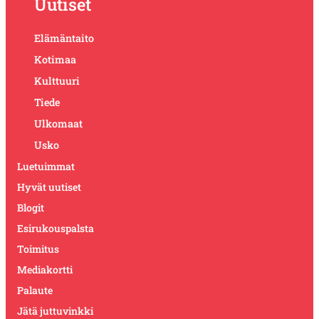
Uutiset
Elämäntaito
Kotimaa
Kulttuuri
Tiede
Ulkomaat
Usko
Luetuimmat
Hyvät uutiset
Blogit
Esirukouspalsta
Toimitus
Mediakortti
Palaute
Jätä juttuvinkki