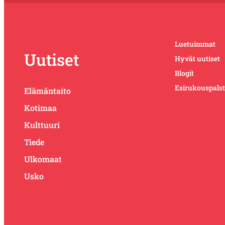
Luetuimmat
Uutiset
Hyvät uutiset
Blogit
Esirukouspals
Elämäntaito
Kotimaa
Kulttuuri
Tiede
Ulkomaat
Usko