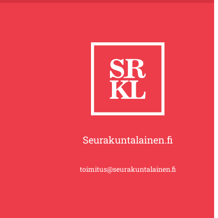
Seurakuntalainen.fi
toimitus@seurakuntalainen.fi