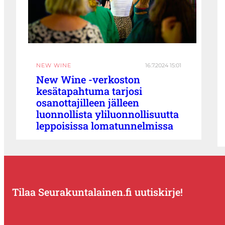
NEW WINE
16.7.2024 15:01
New Wine -verkoston
kesätapahtuma tarjosi
osanottajilleen jälleen
luonnollista yliluonnollisuutta
leppoisissa lomatunnelmissa
Tilaa Seurakuntalainen.fi uutiskirje!