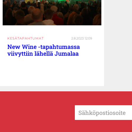
KESÄTAPAHTUMAT
2.8.2023 12:09
New Wine -tapahtumassa
viivyttiin lähellä Jumalaa