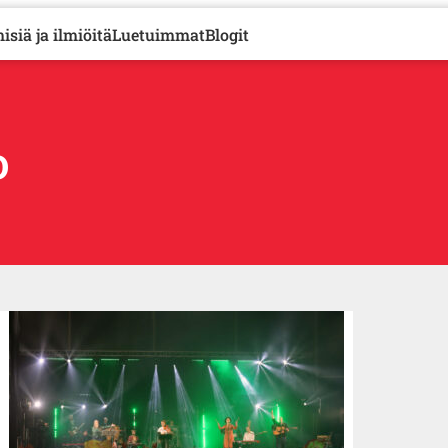
isiä ja ilmiöitä
Luetuimmat
Blogit
o