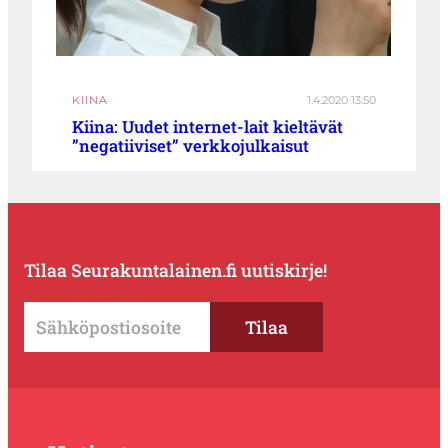
KIINA
1.4.2020 13:50
Kiina: Uudet internet-lait kieltävät
”negatiiviset” verkkojulkaisut
Tilaa Seurakuntalainen.fi uutiskirje!