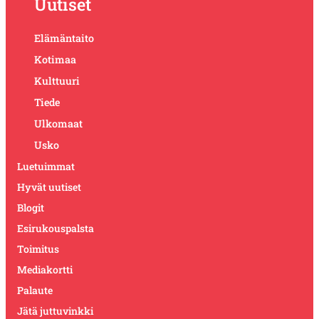
Uutiset
Elämäntaito
Kotimaa
Kulttuuri
Tiede
Ulkomaat
Usko
Luetuimmat
Hyvät uutiset
Blogit
Esirukouspalsta
Toimitus
Mediakortti
Palaute
Jätä juttuvinkki