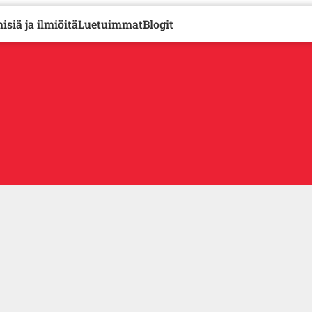
isiä ja ilmiöitä
Luetuimmat
Blogit