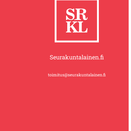
Seurakuntalainen.fi
toimitus@seurakuntalainen.fi