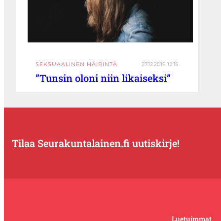
SEKSUAALINEN HÄIRINTÄ
27.12.2019 12:15
”Tunsin oloni niin likaiseksi”
Tilaa Seurakuntalainen.fi uutiskirje!
Luetuimmat