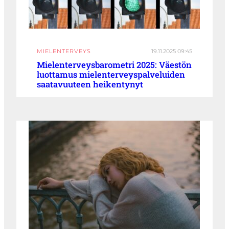
MIELENTERVEYS
19.11.2025 09:45
Mielenterveysbarometri 2025: Väestön
luottamus mielenterveyspalveluiden
saatavuuteen heikentynyt