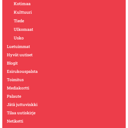
Kotimaa
Kulttuuri
Tiede
Ulkomaat
Usko
Luetuimmat
Hyvät uutiset
Blogit
Esirukouspalsta
Toimitus
Mediakortti
Palaute
Jätä juttuvinkki
Tilaa uutiskirje
Netiketti