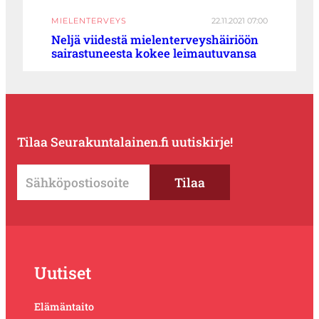
MIELENTERVEYS
22.11.2021 07:00
Neljä viidestä mielenterveyshäiriöön
sairastuneesta kokee leimautuvansa
Tilaa Seurakuntalainen.fi uutiskirje!
Uutiset
Elämäntaito