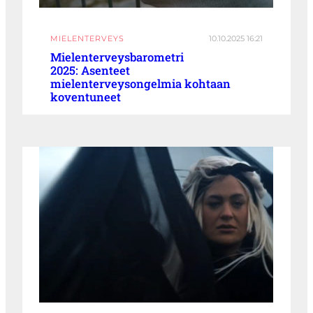
MIELENTERVEYS
10.10.2025 16:21
Mielenterveysbarometri
2025: Asenteet
mielenterveysongelmia kohtaan
koventuneet