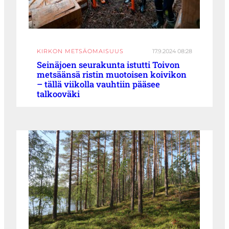
KIRKON METSÄOMAISUUS
17.9.2024 08:28
Seinäjoen seurakunta istutti Toivon
metsäänsä ristin muotoisen koivikon
– tällä viikolla vauhtiin pääsee
talkooväki