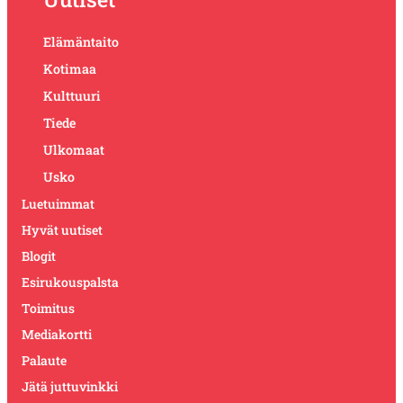
Elämäntaito
Kotimaa
Kulttuuri
Tiede
Ulkomaat
Usko
Luetuimmat
Hyvät uutiset
Blogit
Esirukouspalsta
Toimitus
Mediakortti
Palaute
Jätä juttuvinkki