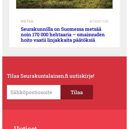
METSÄ
8.7.2021 11:35
Seurakunnilla on Suomessa metsää
noin 170 000 hehtaaria – omaisuuden
hoito vaatii linjakkaita päätöksiä
Tilaa Seurakuntalainen.fi uutiskirje!
Uutiset