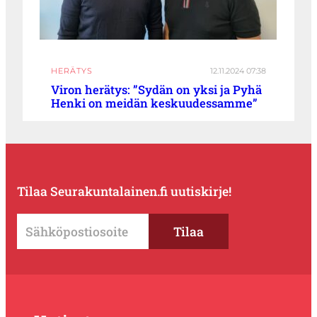
HERÄTYS
12.11.2024 07:38
Viron herätys: ”Sydän on yksi ja Pyhä
Henki on meidän keskuudessamme”
Tilaa Seurakuntalainen.fi uutiskirje!