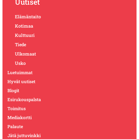
Uutiset
Elämäntaito
Kotimaa
Kulttuuri
Tiede
Ulkomaat
Usko
Luetuimmat
Hyvät uutiset
Blogit
Esirukouspalsta
Toimitus
Mediakortti
Palaute
Jätä juttuvinkki