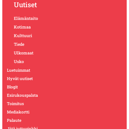
Uutiset
Elämäntaito
Kotimaa
Kulttuuri
Tiede
Ulkomaat
Usko
Luetuimmat
Hyvät uutiset
Blogit
Esirukouspalsta
Toimitus
Mediakortti
Palaute
Jätä juttuvinkki