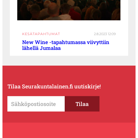
KESÄTAPAHTUMAT
2.8.2023 12:09
New Wine -tapahtumassa viivyttiin
lähellä Jumalaa
Tilaa Seurakuntalainen.fi uutiskirje!