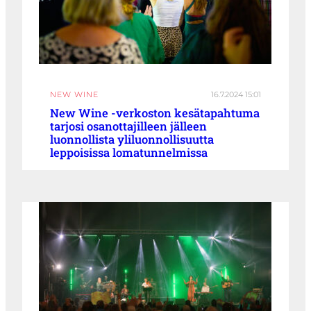
NEW WINE
16.7.2024 15:01
New Wine -verkoston kesätapahtuma
tarjosi osanottajilleen jälleen
luonnollista yliluonnollisuutta
leppoisissa lomatunnelmissa