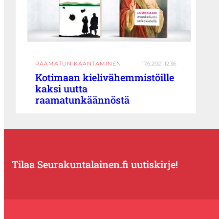
RAAMATUN KÄÄNTÄMINEN
17.6.2021 12:36
Kotimaan kielivähemmistöille
kaksi uutta
raamatunkäännöstä
Tilaa Seurakuntalainen.fi uutiskirje!