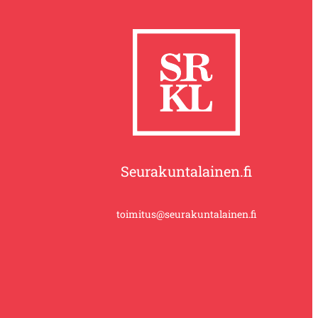
Seurakuntalainen.fi
toimitus@seurakuntalainen.fi