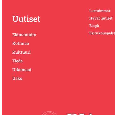
Luetuimmat
Uutiset
Hyvät uutiset
Blogit
Esirukouspals
Elämäntaito
Kotimaa
Kulttuuri
Tiede
Ulkomaat
Usko