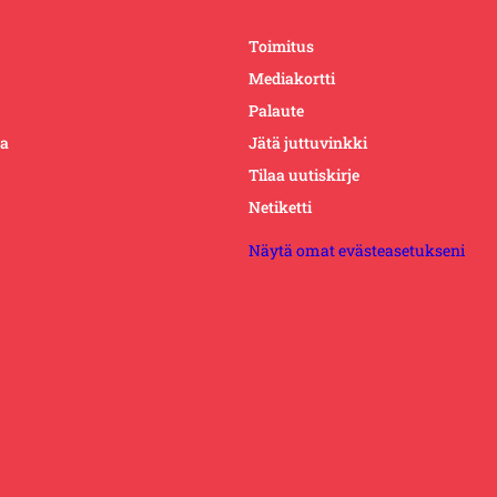
Toimitus
Mediakortti
Palaute
ta
Jätä juttuvinkki
Tilaa uutiskirje
Netiketti
Näytä omat evästeasetukseni