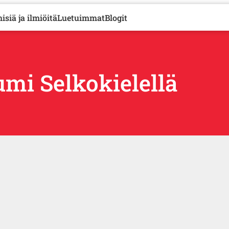
isiä ja ilmiöitä
Luetuimmat
Blogit
mi Selkokielellä