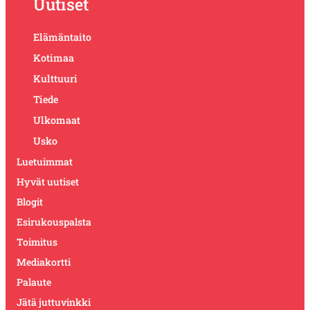
Uutiset
Elämäntaito
Kotimaa
Kulttuuri
Tiede
Ulkomaat
Usko
Luetuimmat
Hyvät uutiset
Blogit
Esirukouspalsta
Toimitus
Mediakortti
Palaute
Jätä juttuvinkki