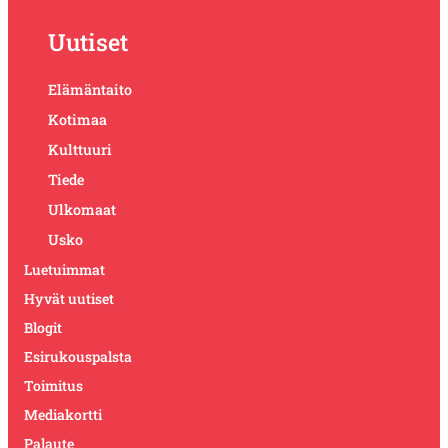
Uutiset
Elämäntaito
Kotimaa
Kulttuuri
Tiede
Ulkomaat
Usko
Luetuimmat
Hyvät uutiset
Blogit
Esirukouspalsta
Toimitus
Mediakortti
Palaute