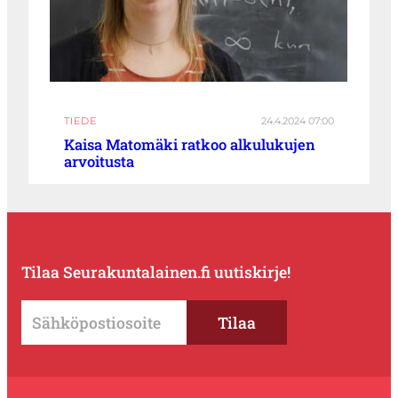
TIEDE
24.4.2024 07:00
Kaisa Matomäki ratkoo alkulukujen
arvoitusta
Tilaa Seurakuntalainen.fi uutiskirje!