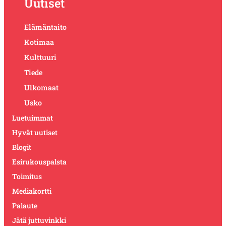
Uutiset
Elämäntaito
Kotimaa
Kulttuuri
Tiede
Ulkomaat
Usko
Luetuimmat
Hyvät uutiset
Blogit
Esirukouspalsta
Toimitus
Mediakortti
Palaute
Jätä juttuvinkki