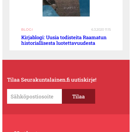
BLOGI
6.3.2020 11:15
Kirjablogi: Uusia todisteita Raamatun
historiallisesta luotettavuudesta
Tilaa Seurakuntalainen.fi uutiskirje!