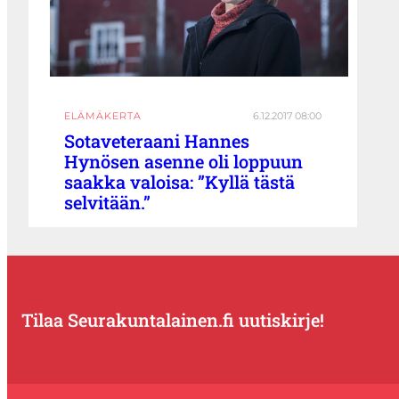
ELÄMÄKERTA
6.12.2017 08:00
Sotaveteraani Hannes
Hynösen asenne oli loppuun
saakka valoisa: ”Kyllä tästä
selvitään.”
Tilaa Seurakuntalainen.fi uutiskirje!