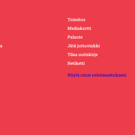
Toimitus
Mediakortti
Palaute
ta
Jätä juttuvinkki
Tilaa uutiskirje
Netiketti
Näytä omat evästeasetukseni