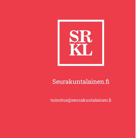
Seurakuntalainen.fi
toimitus@seurakuntalainen.fi