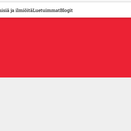
isiä ja ilmiöitä
Luetuimmat
Blogit