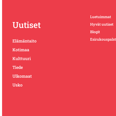
Luetuimmat
Uutiset
Hyvät uutiset
Blogit
Esirukouspals
Elämäntaito
Kotimaa
Kulttuuri
Tiede
Ulkomaat
Usko